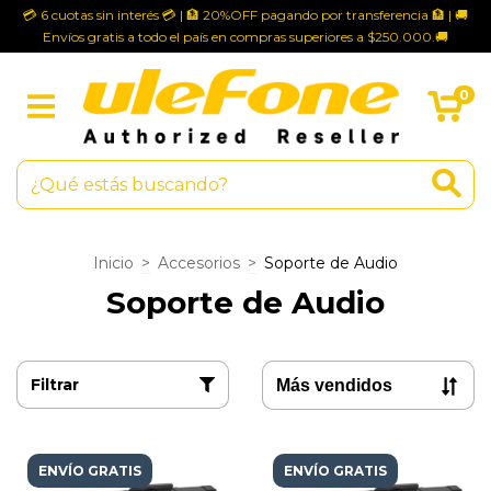
💳 6 cuotas sin interés 💳 | 🏦 20%OFF pagando por transferencia 🏦 | 🚚
Envíos gratis a todo el país en compras superiores a $250.000.🚚
0
Inicio
>
Accesorios
>
Soporte de Audio
Soporte de Audio
Filtrar
ENVÍO GRATIS
ENVÍO GRATIS