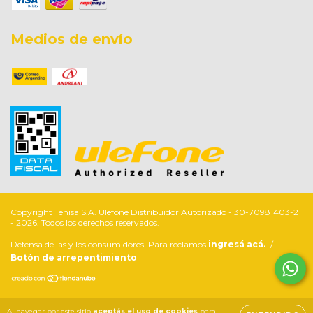
Medios de envío
Defensa de las y los consumidores. Para reclamos
ingresá acá.
/
Botón de arrepentimiento
Al navegar por este sitio
aceptás el uso de cookies
para