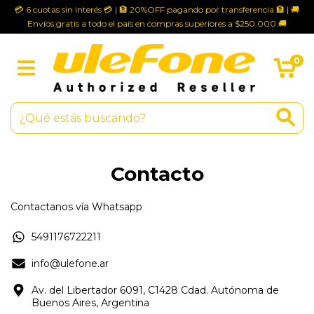
💳 6 cuotas sin interés 💳 | 🏦 20%OFF pagando por transferencia 🏦 | 🚚
Envíos gratis a todo el país en compras superiores a $250.000.🚚
0
Contacto
Contactanos vía Whatsapp
5491176722211
info@ulefone.ar
Av. del Libertador 6091, C1428 Cdad. Autónoma de
Buenos Aires, Argentina