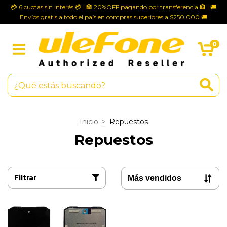
💳 6 cuotas sin interés 💳 | 🏦 20%OFF pagando por transferencia 🏦 | 🚚
Envíos gratis a todo el país en compras superiores a $250.000.🚚
0
Inicio
>
Repuestos
Repuestos
Filtrar