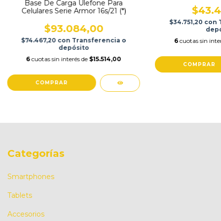
Base De Carga Ulefone Para
$43.4
Celulares Serie Armor 16s/21 (*)
$34.751,20
con
$93.084,00
depó
$74.467,20
con
Transferencia o
6
cuotas sin inte
depósito
6
cuotas sin interés de
$15.514,00
Categorías
Smartphones
Tablets
Accesorios