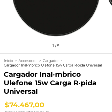
1
/
5
Inicio
>
Accesorios
>
Cargador
>
Cargador Inal·mbrico Ulefone 15w Carga R·pida Universal
Cargador Inal·mbrico
Ulefone 15w Carga R·pida
Universal
$74.467,00
Precio sin impuestos
$67.390,95