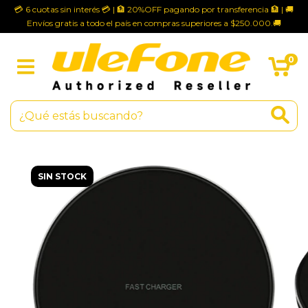
💳 6 cuotas sin interés 💳 | 🏦 20%OFF pagando por transferencia 🏦 | 🚚
Envíos gratis a todo el país en compras superiores a $250.000.🚚
0
SIN STOCK