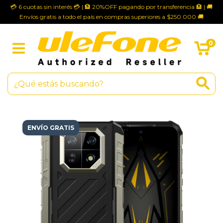
💳 6 cuotas sin interés 💳 | 🏦 20%OFF pagando por transferencia 🏦 | 🚚
Envíos gratis a todo el país en compras superiores a $250.000.🚚
0
ENVÍO GRATIS