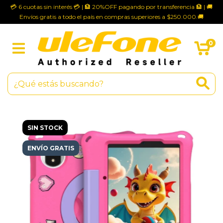
💳 6 cuotas sin interés 💳 | 🏦 20%OFF pagando por transferencia 🏦 | 🚚
Envíos gratis a todo el país en compras superiores a $250.000.🚚
0
SIN STOCK
ENVÍO GRATIS